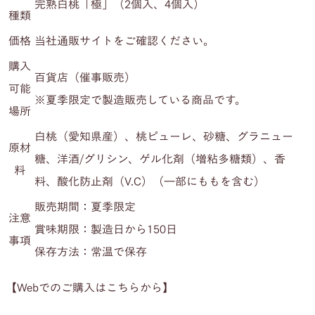
完熟白桃「極」（2個入、4個入）
種類
価格
当社通販サイトをご確認ください。
購入
百貨店（催事販売）
可能
※夏季限定で製造販売している商品です。
場所
白桃（愛知県産）、桃ピューレ、砂糖、グラニュー
原材
糖、洋酒/グリシン、ゲル化剤（増粘多糖類）、香
料
料、酸化防止剤（V.C）（一部にももを含む）
販売期間：夏季限定
注意
賞味期限：製造日から150日
事項
保存方法：常温で保存
【Webでのご購入はこちらから】