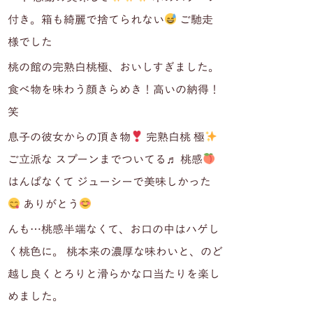
付き。箱も綺麗で捨てられない
ご馳走
様でした
桃の館の完熟白桃極、おいしすぎました。
食べ物を味わう顔きらめき！高いの納得！
笑
息子の彼女からの頂き物
完熟白桃 極
ご立派な スプーンまでついてる♬ 桃感
はんぱなくて ジューシーで美味しかった
ありがとう
んも…桃感半端なくて、お口の中はハゲし
く桃色に。 桃本来の濃厚な味わいと、のど
越し良くとろりと滑らかな口当たりを楽し
めました。