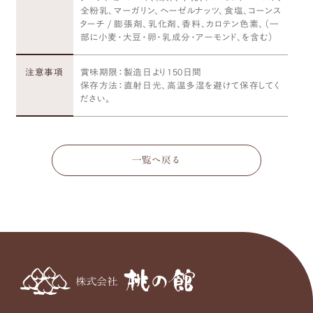
全粉乳、マーガリン、ヘーゼルナッツ、食塩、コーンス
ターチ / 膨張剤、乳化剤、香料、カロテン色素、（一
部に小麦・大豆・卵・乳成分・アーモンド、を含む）
注意事項
賞味期限：製造日より150日間
保存方法：直射日光、高温多湿を避けて保存してく
ださい。
一覧へ戻る