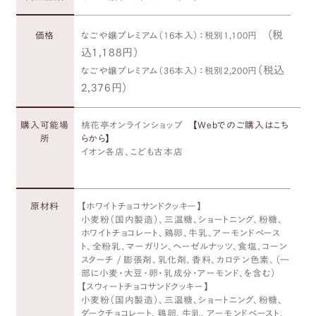
（税
価格
なごや嬢プレミアム（16本入）：税別1,100円
込1,188円）
（税込
なごや嬢プレミアム（36本入）：税別2,200円
2,376円）
購入可能場
桃花亭オンラインショップ
【Webでのご購入はこち
所
らから】
イオン各店、こども古本店
原材料
【ホワイトチョコサンドクッキー】
小麦粉（国内製造）、三温糖、ショートニング、粉糖、
ホワイトチョコレート、鶏卵、牛乳、アーモンドペース
ト、全粉乳、マーガリン、ヘーゼルナッツ、食塩、コーン
スターチ / 膨張剤、乳化剤、香料、カロテン色素、（一
部に小麦・大豆・卵・乳成分・アーモンド、を含む）
【スウィートチョコサンドクッキー】
小麦粉（国内製造）、三温糖、ショートニング、粉糖、
ダークチョコレート、鶏卵、牛乳、アーモンドペースト、