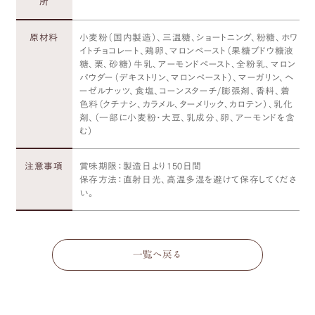
所
原材料
小麦粉（国内製造）、三温糖、ショートニング、粉糖、ホワ
イトチョコレート、鶏卵、マロンペースト（果糖ブドウ糖液
糖、栗、砂糖）牛乳、アーモンドペースト、全粉乳、マロン
パウダー（デキストリン、マロンペースト）、マーガリン、ヘ
ーゼルナッツ、食塩、コーンスターチ/膨張剤、香料、着
色料（クチナシ、カラメル、ターメリック、カロテン）、乳化
剤、（一部に小麦粉・大豆、乳成分、卵、アーモンドを含
む）
注意事項
賞味期限：製造日より150日間
保存方法：直射日光、高温多湿を避けて保存してくださ
い。
一覧へ戻る