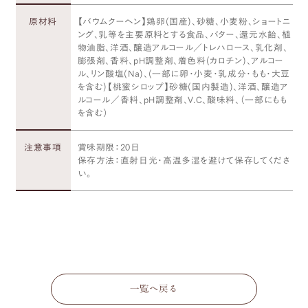
原材料
【バウムクーヘン】鶏卵(国産)､砂糖､小麦粉､ショートニ
ング､乳等を主要原料とする食品､バター､還元水飴､植
物油脂､洋酒､醸造アルコール／トレハロース､乳化剤､
膨張剤､香料､pH調整剤､着色料(カロチン)､アルコー
ル､リン酸塩(Na)､(一部に卵・小麦・乳成分・もも・大豆
を含む)【桃蜜シロップ】砂糖(国内製造)､洋酒､醸造ア
ルコール／香料､pH調整剤､V.C､酸味料､（一部にもも
を含む）
注意事項
賞味期限：20日
保存方法：直射日光・高温多湿を避けて保存してくださ
い。
一覧へ戻る