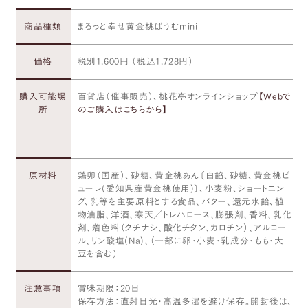
商品種類
まるっと幸せ黄金桃ばうむmini
価格
税別1,600円 （税込1,728円）
購入可能場
百貨店（催事販売）、桃花亭オンラインショップ
【Webで
所
のご購入はこちらから】
原材料
鶏卵（国産）、砂糖、黄金桃あん〔白餡、砂糖、黄金桃ピ
ューレ(愛知県産黄金桃使用)〕、小麦粉、ショートニン
グ、乳等を主要原料とする食品、バター、還元水飴、植
物油脂、洋酒、寒天／トレハロース、膨張剤、香料、乳化
剤、着色料（クチナシ、酸化チタン、カロチン）、アルコー
ル、リン酸塩(Na)、（一部に卵・小麦・乳成分・もも・大
豆を含む）
注意事項
賞味期限：20日
保存方法：直射日光・高温多湿を避け保存。開封後は、