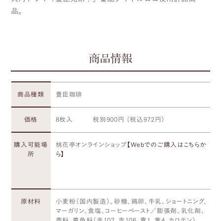
品。
商品情報
商品種類
豊臣珈琲
価格
8枚入 税別900円 （税込972円）
購入可能場
桃花亭オンラインショップ
【Webでのご購入はこちらか
所
ら】
原材料
小麦粉（国内製造）、砂糖、鶏卵、牛乳、ショートニング、
マーガリン、食塩、コーヒーペースト／膨張剤、乳化剤、
香料、着色料（赤102、赤106、青1、黄4、カロテン）、