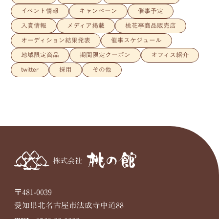
イベント情報
キャンペーン
催事予定
入賞情報
メディア掲載
桃花亭商品販売店
オーディション結果発表
催事スケジュール
地域限定商品
期間限定クーポン
オフィス紹介
twitter
採用
その他
〒481-0039
愛知県北名古屋市法成寺中道88