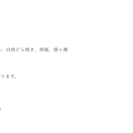
み、白桃どら焼き、桃福、柳ヶ瀬
なります。
は