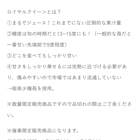
ロイヤルクイーンとは？
①まるでジュース！これまでにない圧倒的な果汁量
②糖度は旬の時期だと13~15度にも！（一般的な苺だと
一番甘い先端部で9度程度）
③どこを食べてもしっかり甘い
④甘さをしっかり乗せるには完熟に近づける必要があ
り、傷みやすいので市場ではあまり流通していない
→超希少種苺を使用。
※
数量限定販売商品
ですので品切れの際はご了承くださ
い。
※
催事限定販売商品
になります。