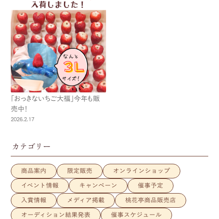
「おっきないちご大福」今年も販
売中！
2026.2.17
カテゴリー
商品案内
限定販売
オンラインショップ
イベント情報
キャンペーン
催事予定
入賞情報
メディア掲載
桃花亭商品販売店
オーディション結果発表
催事スケジュール