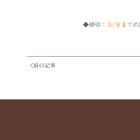
◆締切：
３/８まで
の
前の記事