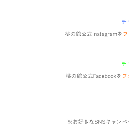
チ
桃の館公式Instagramを
フ
チ
桃の館公式Facebookを
フ
※お好きなSNSキャン