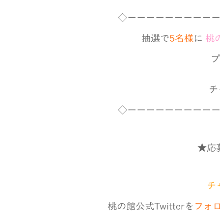
◇ーーーーーーーーー
抽選で
5名様
に
桃
プ
チ
◇ーーーーーーーーー
★応
チ
桃の館公式Twitterを
フォ