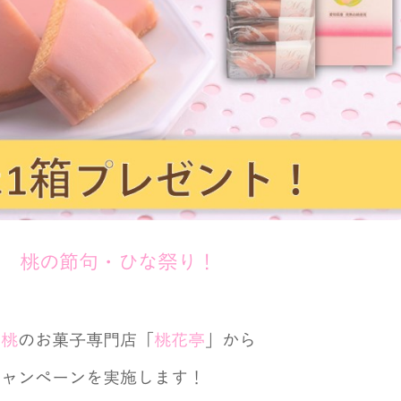
】 桃の節句・ひな祭り！
て
桃
のお菓子専門店「
桃花亭
」から
キャンペーンを実施します！