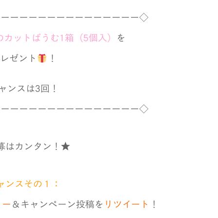
ーーーーーーーーーーーーーーーー◇
のカットばうむ1箱（5個入）
を
レゼント
！
ャンスは3回！
ーーーーーーーーーーーーーーーー◇
募はカンタン！★
ャンスその１：
ロー
＆キャンペーン投稿を
リツイート
！