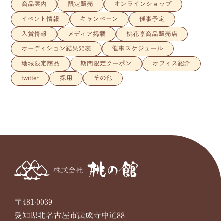
商品案内
限定販売
オンラインショップ
イベント情報
キャンペーン
催事予定
入賞情報
メディア掲載
桃花亭商品販売店
オーディション結果発表
催事スケジュール
地域限定商品
期間限定クーポン
オフィス紹介
twitter
採用
その他
〒481-0039
愛知県北名古屋市法成寺中道88