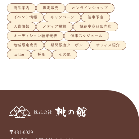
商品案内
限定販売
オンラインショップ
イベント情報
キャンペーン
催事予定
入賞情報
メディア掲載
桃花亭商品販売店
オーディション結果発表
催事スケジュール
地域限定商品
期間限定クーポン
オフィス紹介
twitter
採用
その他
〒481-0039