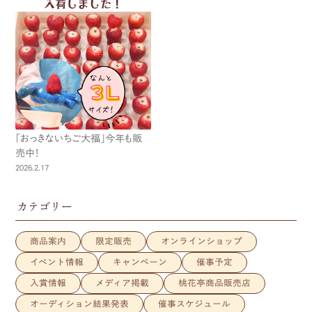
「おっきないちご大福」今年も販
売中！
2026.2.17
カテゴリー
商品案内
限定販売
オンラインショップ
イベント情報
キャンペーン
催事予定
入賞情報
メディア掲載
桃花亭商品販売店
オーディション結果発表
催事スケジュール