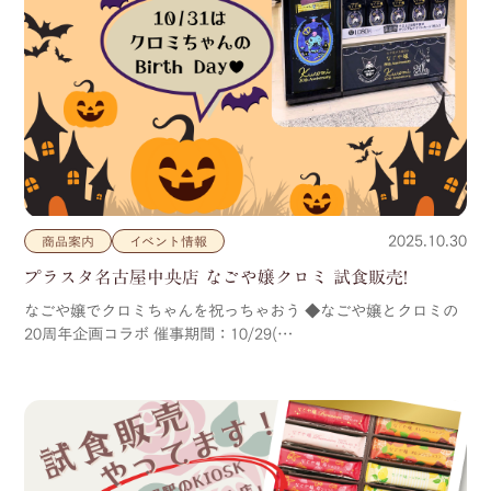
2025.10.30
商品案内
イベント情報
プラスタ名古屋中央店 なごや嬢クロミ 試食販売!
なごや嬢でクロミちゃんを祝っちゃおう ◆なごや嬢とクロミの
20周年企画コラボ 催事期間：10/29(…