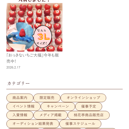
「おっきないちご大福」今年も販
売中！
2026.2.17
カテゴリー
商品案内
限定販売
オンラインショップ
イベント情報
キャンペーン
催事予定
入賞情報
メディア掲載
桃花亭商品販売店
オーディション結果発表
催事スケジュール