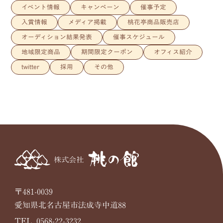
イベント情報
キャンペーン
催事予定
入賞情報
メディア掲載
桃花亭商品販売店
オーディション結果発表
催事スケジュール
地域限定商品
期間限定クーポン
オフィス紹介
twitter
採用
その他
〒481-0039
愛知県北名古屋市法成寺中道88
TEL. 0568-22-3232