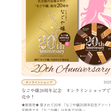
2025
オンラインショップ
なごや嬢20周年記念 オンラインショップ
売中！
★新発売★ 愛されて20年 「なごや嬢20周年記念アソー
定販売です 「なごや嬢」は今年で20年…