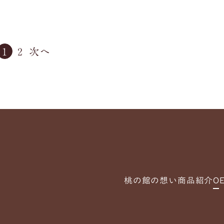
1
2
桃の館の想い
商品紹介
O