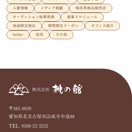
入賞情報
メディア掲載
桃花亭商品販売店
オーディション結果発表
催事スケジュール
地域限定商品
期間限定クーポン
オフィス紹介
twitter
採用
その他
〒481-0039
愛知県北名古屋市法成寺中道88
TEL. 0568-22-3232